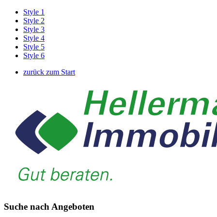
Style 1
Style 2
Style 3
Style 4
Style 5
Style 6
zurück zum Start
Suche nach Angeboten