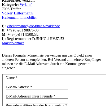
Kauf/Miete
: Verkauft
Kategorie:
Verkauft
7096 Treffer
Volker Hellermann
Hellermann Immobilien
E:
v.hellermann@die-finanz-makler.de
P:
+49 (0)261 98876-30
M:
+49 (0)171 9508232
L:
Registernummer D-5HHO-1HVJZ-53
Maklerkontakt
Dieses Formular können sie verwenden um das Objekt einer
anderen Person zu empfehlen. Bei Versand an mehrere Empfänger
müssen sie die E-Mail Adressen durch ein Komma getrennt
eingeben.
Name
*
E-Mail-Adresse
*
E-Mail-Adressen Ihrer Freunde
*
Besondere Wünsche oder Kommentare
*