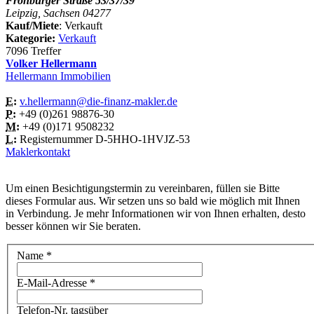
Frohburger Straße 53/37/39
Leipzig, Sachsen 04277
Kauf/Miete
: Verkauft
Kategorie:
Verkauft
7096 Treffer
Volker Hellermann
Hellermann Immobilien
E:
v.hellermann@die-finanz-makler.de
P:
+49 (0)261 98876-30
M:
+49 (0)171 9508232
L:
Registernummer D-5HHO-1HVJZ-53
Maklerkontakt
Um einen Besichtigungstermin zu vereinbaren, füllen sie Bitte
dieses Formular aus. Wir setzen uns so bald wie möglich mit Ihnen
in Verbindung. Je mehr Informationen wir von Ihnen erhalten, desto
besser können wir Sie beraten.
Name
*
E-Mail-Adresse
*
Telefon-Nr. tagsüber