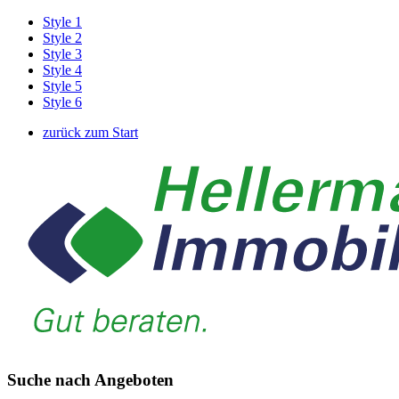
Style 1
Style 2
Style 3
Style 4
Style 5
Style 6
zurück zum Start
Suche nach Angeboten