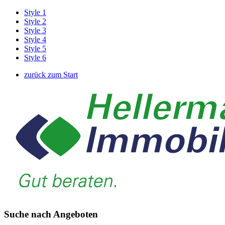
Style 1
Style 2
Style 3
Style 4
Style 5
Style 6
zurück zum Start
Suche nach Angeboten