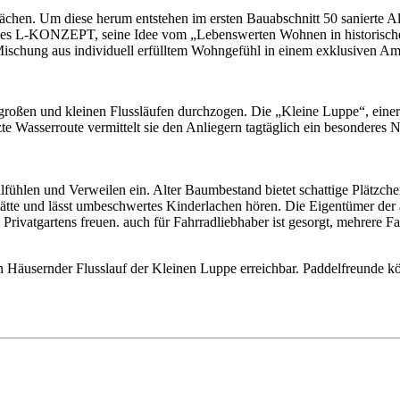
lächen. Um diese herum entstehen im ersten Bauabschnitt 50 sanierte
ingt es L-KONZEPT, seine Idee vom „Lebenswerten Wohnen in historisch
Mischung aus individuell erfülltem Wohngefühl in einem exklusiven Am
großen und kleinen Flussläufen durchzogen. Die „Kleine Luppe“, einer
 Wasserroute vermittelt sie den Anliegern tagtäglich ein besonderes Nat
ühlen und Verweilen ein. Alter Baumbestand bietet schattige Plätzchen
sstätte und lässt umbeschwertes Kinderlachen hören. Die Eigentümer d
vatgartens freuen. auch für Fahrradliebhaber ist gesorgt, mehrere Fah
n Häusernder Flusslauf der Kleinen Luppe erreichbar. Paddelfreunde kö