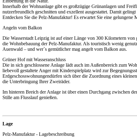
Einbettung in die Natur.
Innerhalb der Wohnanlage gibt es großzügige Grünanlagen und Freif
nutzerfreundlich geschnitten und exzellent ausgestattet. Damit gel
Entdecken Sie die Pelz-Manufaktur! Es erwartet Sie eine gelungene 
Angeln vom Balkon
Die Wasserstadt Leipzig ist auf einer Länge von 300 Kilometern von 
die Wohnbebauung der Pelz-Manufaktur. Als touristisch wenig genutzte
Auenwald – und wer`s gemütlicher mag angelt vom Balkon aus.
Grüner Hof mit Wasseranschluss
Die in sich geschlossene Anlage lädt auch im Außenbereich zum Wohlf
liebevoll gestaltete Anger mit Kinderspielplatz wird zur Begegnung
Erdgeschosswohnungendürfen sich über die Zuordnung eines kleinen Pri
die Unterbringung Ihrer Zweiräder.
Im hinteren Breich der Anlage ist über einen Durchgang zwischen de
Stille am Flusslauf genießen.
Lage
Pelz-Manufaktur - Lagebeschreibung