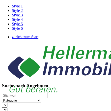
Style 1
Style 2
Style 3
Style 4
Style 5
Style 6
zurück zum Start
Suche nach Angeboten