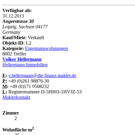
Verfügbar ab:
31.12.2013
Angerstrasse 30
Leipzig, Sachsen 04177
Germany
Kauf/Miete
: Verkauft
Objekt-ID
: L2
Kategorie:
Eigentumswohnungen
8002 Treffer
Volker Hellermann
Hellermann Immobilien
E:
v.hellermann@die-finanz-makler.de
P:
+49 (0)261 98876-30
M:
+49 (0)171 9508232
L:
Registernummer D-5HHO-1HVJZ-53
Maklerkontakt
Zimmer
2
2
Wohnfläche m