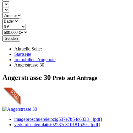
Senden
Aktuelle Seite:
Startseite
Immobilien-Angebote
Angerstrasse 30
Angerstrasse 30
Preis auf Anfrage
imagebroschuereleipzig537e7b54c6338 -
[
pdf
]
verkaufsdatenblattst02537e810181520 -
[
pdf
]